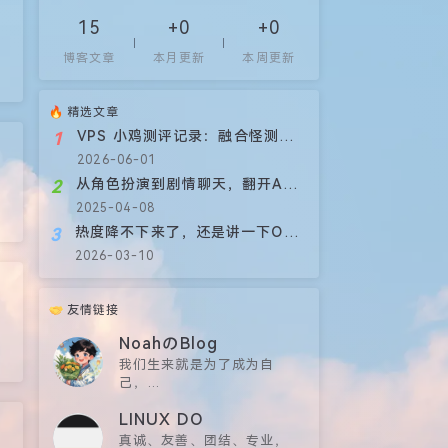
15
+0
+0
博客文章
本月更新
本周更新
精选文章
VPS 小鸡测评记录：融合怪测试汇总
1
2026-06-01
从角色扮演到剧情聊天，翻开AI的另一面
2
2025-04-08
热度降不下来了，还是讲一下OpenClaw吧
3
2026-03-10
友情链接
NoahのBlog
我们生来就是为了成为自
己，

而不是成为某种正确的人
LINUX DO
真诚、友善、团结、专业，
