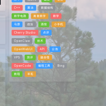
C++
算法
数据结构
数字电路
离散数学
数学
马原
政治
酒馆
小手机
Cherry Studio
点评
OpenClaw
技术
OpenWebUI
API
公告
VPS
测评
融合怪
OpenCode
编程工具
Bing
教程
羊毛