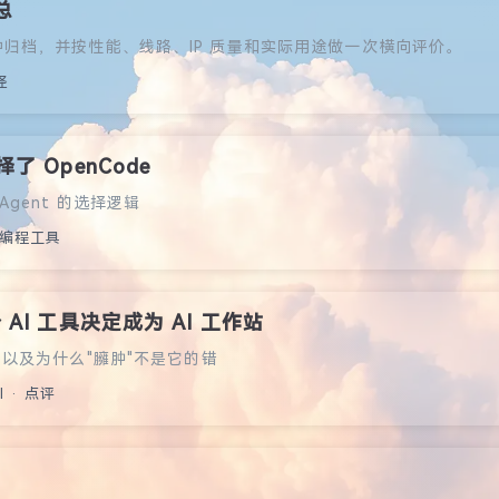
总
集中归档，并按性能、线路、IP 质量和实际用途做一次横向评价。
怪
选择了 OpenCode
Agent 的选择逻辑
 · 编程工具
一个 AI 工具决定成为 AI 工作站
t，以及为什么"臃肿"不是它的错
AI · 点评