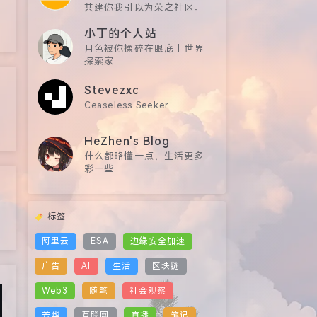
共建你我引以为荣之社区。
小丁的个人站
月色被你揉碎在眼底 | 世界
探索家
Stevezxc
Ceaseless Seeker
HeZhen's Blog
什么都略懂一点，生活更多
彩一些
标签
阿里云
ESA
边缘安全加速
广告
AI
生活
区块链
Web3
随笔
社会观察
芳华
互联网
直播
笔记