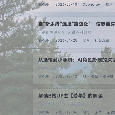
SIMON
2026-03-10
OpenClaw · 技术
当"斩杀线"遇见"路边灶"：信息
不是很想说牢A，来讲点别的吧
SIMON
2026-01-28
随笔 · 社会观察
从酒馆到小手机：AI角色扮演的次
剧情聊天2.0时代
SIMON
2025-12-12
AI · 酒馆 · 小手机
解读B站UP主《芳华》的解读
“网左大本营”的成因与发展
SIMON
2025-12-06
随笔 · 芳华 · 互联