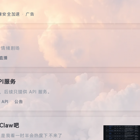
边缘安全加速 · 广告
时情绪剧场
 直播
PI服务
后续只提供 API 服务。
· API · 公告
law吧
但是我看一时半会热度下不来了